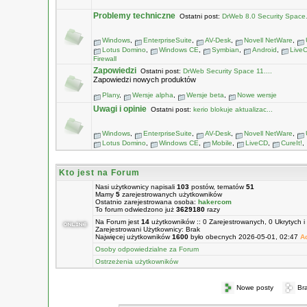
Problemy techniczne
Ostatni post:
DrWeb 8.0 Security Space.
Windows
,
EnterpriseSuite
,
AV-Desk
,
Novell NetWare
,
Lotus Domino
,
Windows CE
,
Symbian
,
Android
,
Live
Firewall
Zapowiedzi
Ostatni post:
DrWeb Security Space 11....
Zapowiedzi nowych produktów
Plany
,
Wersje alpha
,
Wersje beta
,
Nowe wersje
Uwagi i opinie
Ostatni post:
kerio blokuje aktualizac...
Windows
,
EnterpriseSuite
,
AV-Desk
,
Novell NetWare
,
Lotus Domino
,
Windows CE
,
Mobile
,
LiveCD
,
CureIt!
,
Kto jest na Forum
Nasi użytkownicy napisali
103
postów, tematów
51
Mamy
5
zarejestrowanych użytkowników
Ostatnio zarejestrowana osoba:
hakercom
To forum odwiedzono już
3629180
razy
Na Forum jest
14
użytkowników :: 0 Zarejestrowanych, 0 Ukrytych i
Zarejestrowani Użytkownicy: Brak
Najwięcej użytkowników
1600
było obecnych 2026-05-01, 02:47
A
Osoby odpowiedzialne za Forum
Ostrzeżenia użytkowników
Nowe posty
Br